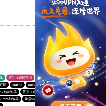
支持
[0]
反对
[0]
支持
[0]
反对
[0]
鸟
优途加速器官网
风驰加速器
旋风加速器
八戒看书
速官网
outline
outline
outline
快连vρn加速器
快鸭加速器
香蕉加速器官网正版
雷霆加器速
outline
urora加速器
暴雪vp永久免费加速器下载官网
老王vp官网
p