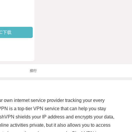
PC下载
排行
ur own internet service provider tracking your every
PN is a top-tier VPN service that can help you stay
ashVPN shields your IP address and encrypts your data,
ne activities private, but it also allows you to access