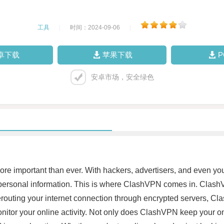
工具
|
时间：2024-09-06
|
卓下载
苹果下载
安卓市场，安全绿色
 more important than ever. With hackers, advertisers, and even yo
ur personal information. This is where ClashVPN comes in. ClashV
erouting your internet connection through encrypted servers, Cl
nitor your online activity. Not only does ClashVPN keep your onli