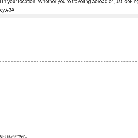
d in your location. Whether you're traveling abroad or just loo
acy.#3#
动切换线路的功能。