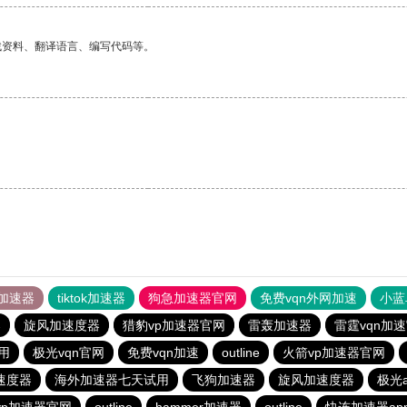
找资料、翻译语言、编写代码等。
加速器
tiktok加速器
狗急加速器官网
免费vqn外网加速
小蓝
器
旋风加速度器
猎豹vp加速器官网
雷轰加速器
雷霆vqn加
用
极光vqn官网
免费vqn加速
outline
火箭vp加速器官网
速度器
海外加速器七天试用
飞狗加速器
旋风加速度器
极光a
vp加速器官网
outline
hammer加速器
outline
快连加速器ap