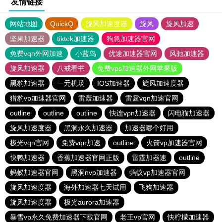
友情链接
网站地图
QuickQ
旋风加速度器
旋风
旋风加速
坚果加速器
tiktok加速器
狗急加速器官网
免费vqn外网加速
小蓝鸟
优途加速器官网
风驰加速器
旋风加速器
八戒看书
免费vps加速器外网苹果版
黑豹加速器
一元机场
IOS加速器
旋风加速度器
猎豹vp加速器官网
雷轰加速器
雷霆vqn加速官网
outline
outline
outline
快连vρn加速器
闪电猫加速器
旋风加速度器
黑洞永久加速器
加速器哪个好用
极光vqn官网
免费vqn加速
outline
火箭vp加速器官网
快鸭加速器
香蕉加速器官网正版
雷霆加器速
outline
蚂蚁加速器官网
黑洞nvp加速器
蚂蚁vp加速器官网
旋风加速度器
海外加速器七天试用
飞狗加速器
旋风加速度器
极光aurora加速器
暴雪vp永久免费加速器下载官网
老王vp官网
快柠檬加速器