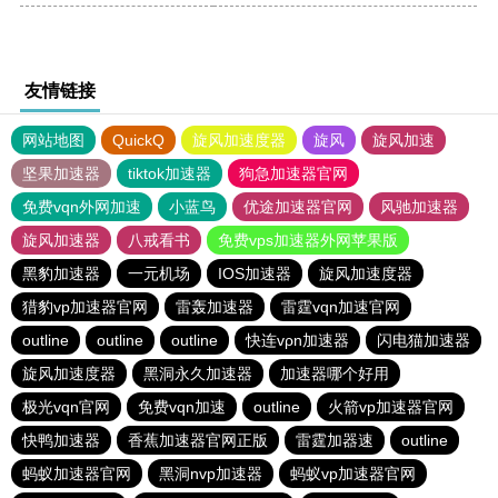
友情链接
网站地图
QuickQ
旋风加速度器
旋风
旋风加速
坚果加速器
tiktok加速器
狗急加速器官网
免费vqn外网加速
小蓝鸟
优途加速器官网
风驰加速器
旋风加速器
八戒看书
免费vps加速器外网苹果版
黑豹加速器
一元机场
IOS加速器
旋风加速度器
猎豹vp加速器官网
雷轰加速器
雷霆vqn加速官网
outline
outline
outline
快连vρn加速器
闪电猫加速器
旋风加速度器
黑洞永久加速器
加速器哪个好用
极光vqn官网
免费vqn加速
outline
火箭vp加速器官网
快鸭加速器
香蕉加速器官网正版
雷霆加器速
outline
蚂蚁加速器官网
黑洞nvp加速器
蚂蚁vp加速器官网