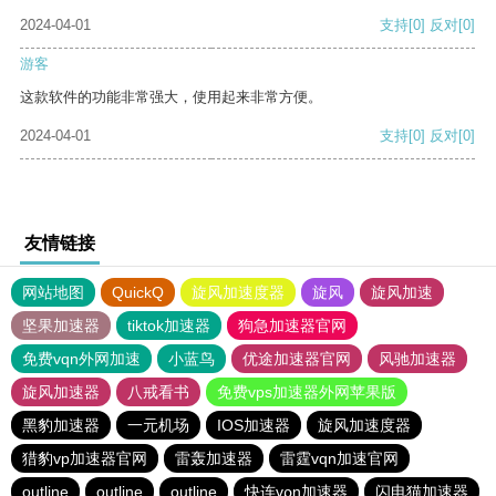
2024-04-01
支持
[0]
反对
[0]
游客
这款软件的功能非常强大，使用起来非常方便。
2024-04-01
支持
[0]
反对
[0]
友情链接
网站地图
QuickQ
旋风加速度器
旋风
旋风加速
坚果加速器
tiktok加速器
狗急加速器官网
免费vqn外网加速
小蓝鸟
优途加速器官网
风驰加速器
旋风加速器
八戒看书
免费vps加速器外网苹果版
黑豹加速器
一元机场
IOS加速器
旋风加速度器
猎豹vp加速器官网
雷轰加速器
雷霆vqn加速官网
outline
outline
outline
快连vρn加速器
闪电猫加速器